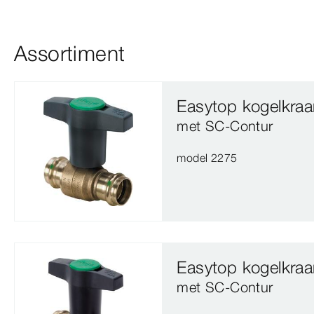
Assortiment
Easytop kogelkra
met SC‑Contur
model 2275
Easytop kogelkra
met SC‑Contur