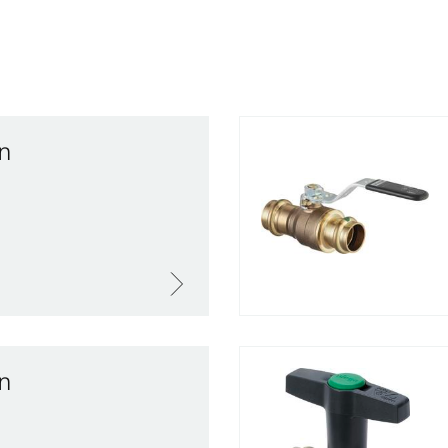
an
an