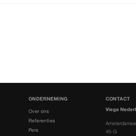
ONDERNEMING
CONTACT
Viega Neder
Over ons
Referenties
Amsterdamse
Pers
45-G