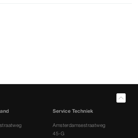
land
Service Techniek
straatweg
Amsterdamsestraatweg
45-G