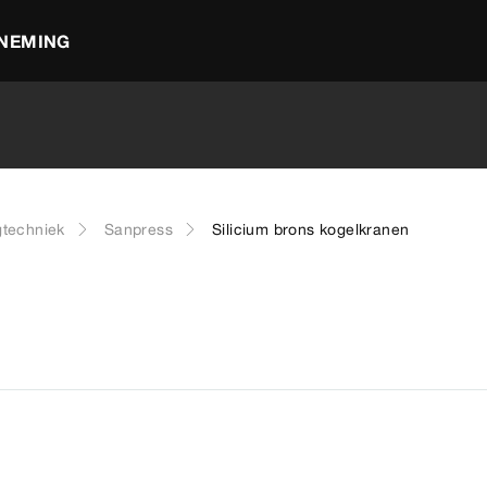
NEMING
gtechniek
Sanpress
Silicium brons kogelkranen