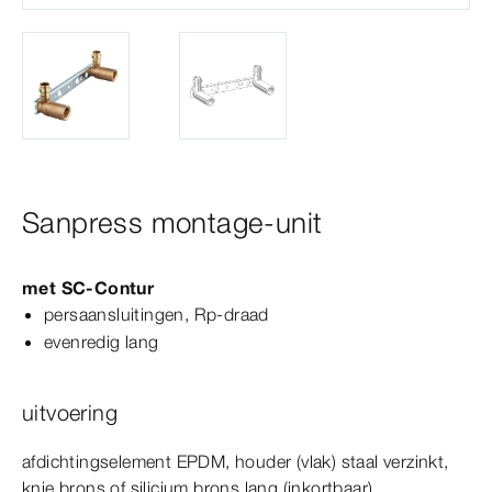
Sanpress montage-unit
met
SC‑Contur
persaansluitingen, Rp-​draad
evenredig lang
uitvoering
afdichtingselement EPDM, houder (vlak) staal verzinkt,
knie brons of silicium brons lang (inkortbaar)