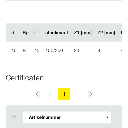
d
d
Rp
Rp
L
L
steekmaat
steekmaat
Z1 [mm]
Z1 [mm]
Z2 [mm]
Z2 [mm]
L1
L1
15
½
45
150/200
24
8
46
Certificaten
1