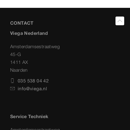
CONTACT
Viega Nederland
Amsterdamsestraatweg
45-G
1411 AX
Naarden
035 538 04 42
info@viega.nl
Service Techniek
Amsterdamsestraatweg