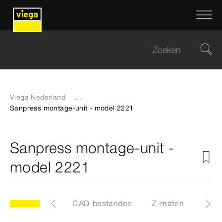
Viega Nederland
...
Sanpress montage-unit - model 2221
Sanpress montage-unit -
model 2221
Etiketten
CAD-bestanden
Z-maten
Cert