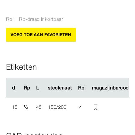
Rpi = Rp-​draad inkortbaar
VOEG TOE AAN FAVORIETEN
Etiketten
d
d
Rp
Rp
L
L
steekmaat
steekmaat
Rpi
Rpi
magazijnbarcode 
magazijnbarcode 
15
½
45
150/200
✓