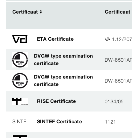
Certificaat
Certificaat
Certificaat
Certificaat
ETA Certificate
VA 1.12/2078
DVGW type examination
DW-8501AP3
certificate
DVGW type examination
DW-8501AP3
certificate
RISE Certificate
0134/05
SINTE
SINTEF Certificate
1121