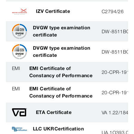
IZV Certificate
C2794/26
DVGW type examination
DW-8511BQ0
certificate
DVGW type examination
DW-8511BQ0
certificate
EMI
EMI Certificate of
20-CPR-191-(
Constancy of Performance
EMI
EMI Certificate of
20-CPR-191-(
Constancy of Performance
ETA Certificate
VA 1.22/1840
LLC UKRCertification
UA.1O393.003