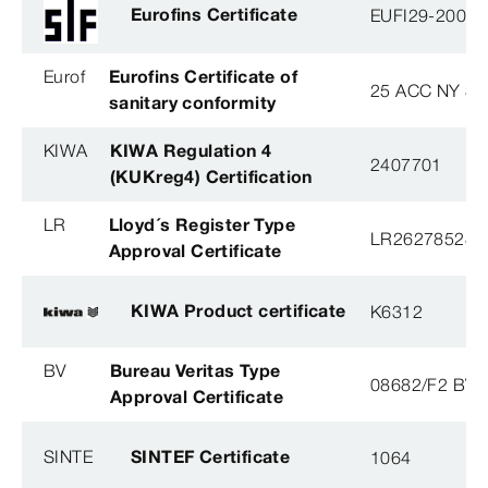
Eurofins Certificate
EUFI29-20005
Eurof
Eurofins Certificate of
25 ACC NY 38
sanitary conformity
KIWA
KIWA Regulation 4
2407701
(KUKreg4) Certification
LR
Lloyd´s Register Type
LR26278528T
Approval Certificate
KIWA Product certificate
K6312
BV
Bureau Veritas Type
08682/F2 BV
Approval Certificate
SINTE
SINTEF Certificate
1064