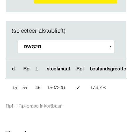
(selecteer alstublieft)
d
d
Rp
Rp
L
L
steekmaat
steekmaat
Rpi
Rpi
bestandsgrootte
bestandsgrootte
15
½
45
150/200
✓
174 KB
Rpi = Rp-​draad inkortbaar