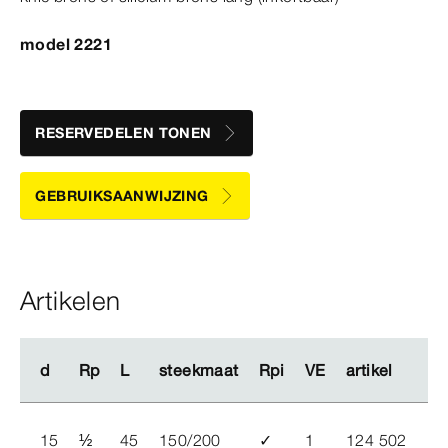
model 2221
RESERVEDELEN TONEN
GEBRUIKSAANWIJZING
Artikelen
d
d
Rp
Rp
L
L
steekmaat
steekmaat
Rpi
Rpi
VE
VE
artikel
artikel
ho
ho
15
½
45
150/200
✓
1
124 502