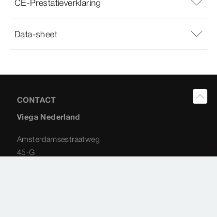
CE-Prestatieverklaring
Data-sheet
CONTACT
Viega Nederland
Amsterdamsestraatweg
45-G
1411 AX
Naarden
035 538 04 42
info@viega.nl