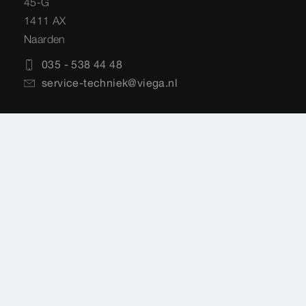
45-G
1411 AX
Naarden
035 - 538 44 48
service-techniek@viega.nl
Privacyverklaring
Sitemap
Juridische informatie
Impressie
Normen