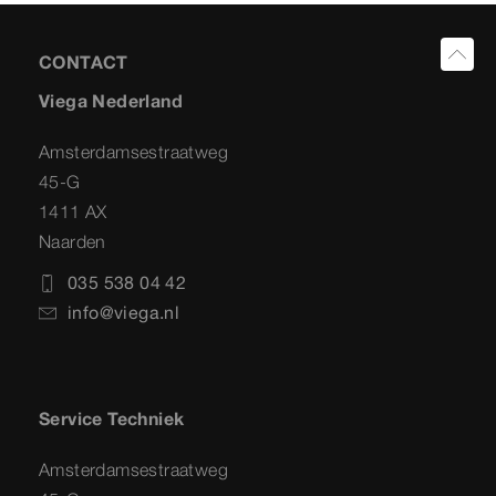
CONTACT
Viega Nederland
Amsterdamsestraatweg
45-G
1411 AX
Naarden
035 538 04 42
info@viega.nl
Service Techniek
Amsterdamsestraatweg