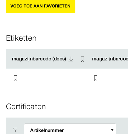
VOEG TOE AAN FAVORIETEN
Etiketten
magazijnbarcode (doos)
magazijnbarcode (doos)
magazijnbarcode (
magazijnbarcode (
Certificaten