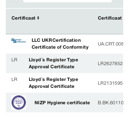
Certificaat
Certificaat
Certificaat
Certificaat
LLC UKRCertification
UA.CRT.00852
Certificate of Conformity
LR
Lloyd´s Register Type
LR26278528T
Approval Certificate
LR
Lloyd´s Register Type
LR21315958T
Approval Certificate
NIZP Hygiene certificate
B.BK.60110.0