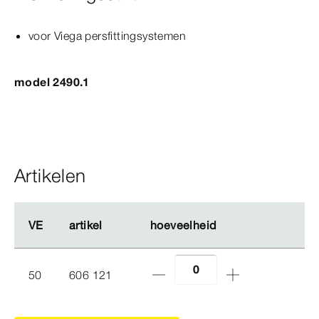
voor Viega persfittingsystemen
model 2490.1
Artikelen
VE
VE
artikel
artikel
hoeveelheid
hoeveelheid
50
606 121