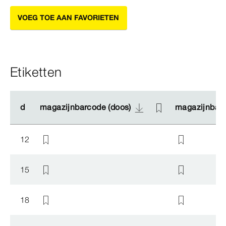
VOEG TOE AAN FAVORIETEN
Etiketten
d
d
magazijnbarcode (doos)
magazijnbarcode (doos)
magazijnbarc
magazijnbarc
12
15
18