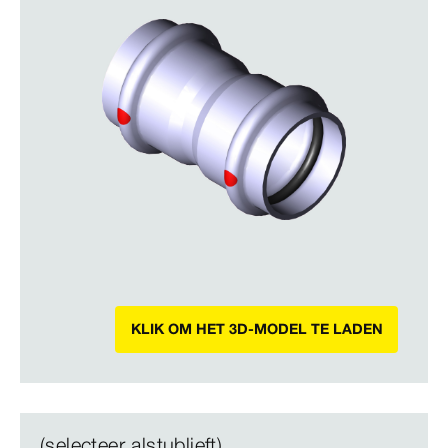
KLIK OM HET 3D-MODEL TE LADEN
(selecteer alstublieft)