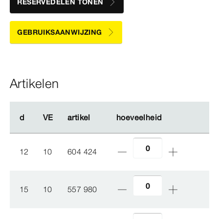
RESERVEDELEN TONEN
GEBRUIKSAANWIJZING
Artikelen
d
d
VE
VE
artikel
artikel
hoeveelheid
hoeveelheid
12
10
604 424
15
10
557 980