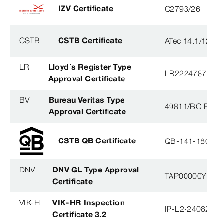
IZV Certificate
C2793/26
CSTB
CSTB Certificate
ATec 14.1/12
LR
Lloyd´s Register Type
LR22247876T
Approval Certificate
BV
Bureau Veritas Type
49811/BO BV
Approval Certificate
CSTB QB Certificate
QB-141-1804
DNV
DNV GL Type Approval
TAP00000YB
Certificate
VIK-H
VIK-HR Inspection
IP-L2-240823
Certificate 3.2