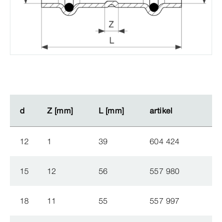
d
d
Z [mm]
Z [mm]
L [mm]
L [mm]
artikel
artikel
12
1
39
604 424
15
12
56
557 980
18
11
55
557 997