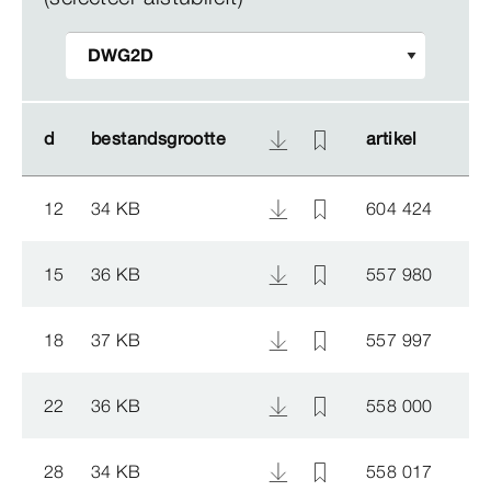
d
d
bestandsgrootte
bestandsgrootte
artikel
artikel
12
34 KB
604 424
15
36 KB
557 980
18
37 KB
557 997
22
36 KB
558 000
28
34 KB
558 017