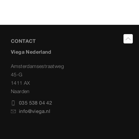
CONTACT
Viega Nederland
Amsterdamsestraatweg
45-G
1411 AX
Naarden
035 538 04 42
info@viega.nl