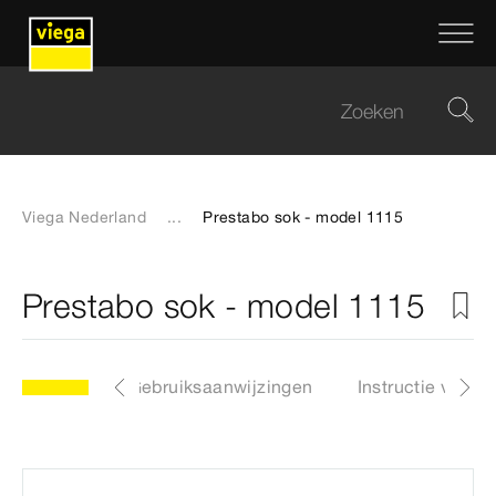
Viega Nederland
...
Prestabo sok - model 1115
Prestabo sok - model 1115
Downloads
Gebruiksaanwijzingen
Instructie video'