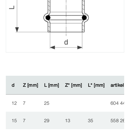
d
d
Z [mm]
Z [mm]
L [mm]
L [mm]
Z* [mm]
Z* [mm]
L* [mm]
L* [mm]
artikel
artikel
12
7
25
604 448
15
7
29
13
35
558 260