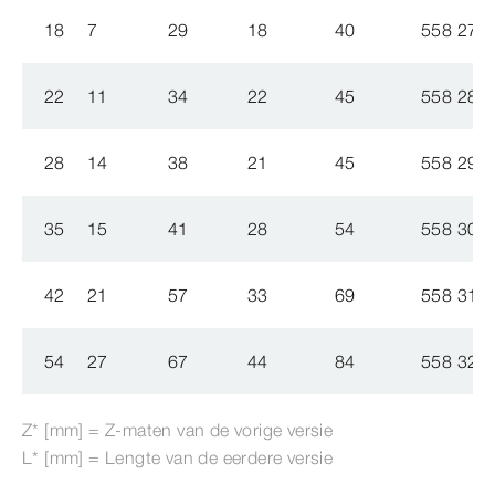
18
7
29
18
40
558 277
22
11
34
22
45
558 284
28
14
38
21
45
558 291
35
15
41
28
54
558 307
42
21
57
33
69
558 314
54
27
67
44
84
558 321
Z* [mm] = Z-​maten van de vorige versie
L* [mm] = Lengte van de eerdere versie