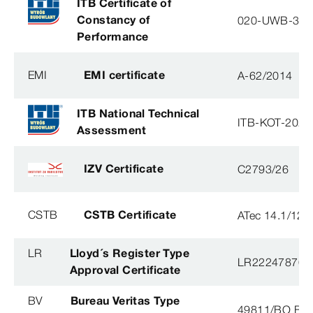
ITB Certificate of
Constancy of
020-UWB-31
Performance
EMI
EMI certificate
A-62/2014
ITB National Technical
ITB-KOT-2026
Assessment
IZV Certificate
C2793/26
CSTB
CSTB Certificate
ATec 14.1/12
LR
Lloyd´s Register Type
LR22247876T
Approval Certificate
BV
Bureau Veritas Type
49811/BO BV