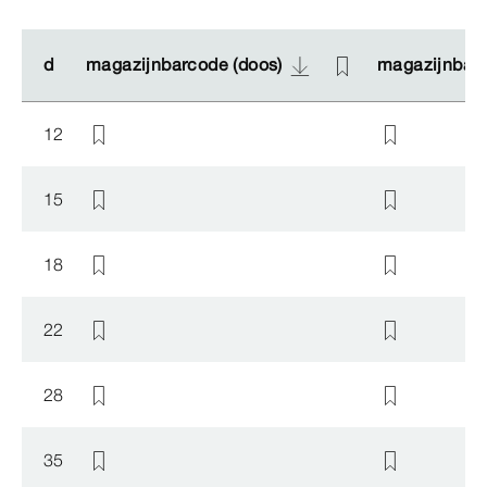
d
d
magazijnbarcode (doos)
magazijnbarcode (doos)
magazijnbarc
magazijnbarc
12
15
18
22
28
35