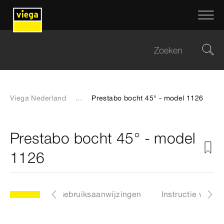
Viega Nederland
...
Prestabo bocht 45° - model 1126
Prestabo bocht 45° - model
1126
Downloads
Gebruiksaanwijzingen
Instructie video'