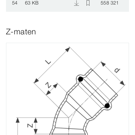
54
63 KB
558 321
Z-maten