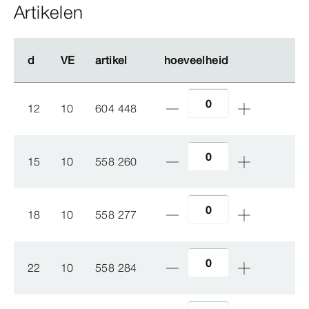
Artikelen
d
d
VE
VE
artikel
artikel
hoeveelheid
hoeveelheid
12
10
604 448
15
10
558 260
18
10
558 277
22
10
558 284