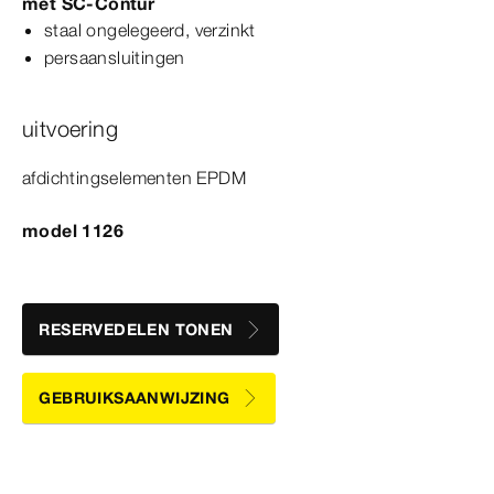
met
SC‑Contur
staal ongelegeerd, verzinkt
persaansluitingen
uitvoering
afdichtingselementen EPDM
model 1126
RESERVEDELEN TONEN
GEBRUIKSAANWIJZING