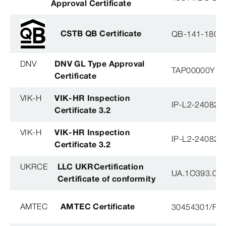
Approval Certificate
CSTB QB Certificate
QB-141-1804
DNV
DNV GL Type Approval
TAP00000YB
Certificate
VIK-H
VIK-HR Inspection
IP-L2-240823
Certificate 3.2
VIK-H
VIK-HR Inspection
IP-L2-240823
Certificate 3.2
UKRCE
LLC UKRCertification
UA.1O393.003
Certificate of conformity
AMTEC
AMTEC Certificate
30454301/FH/