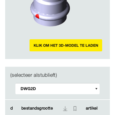
KLIK OM HET 3D-MODEL TE LADEN
(selecteer alstublieft)
d
d
bestandsgrootte
bestandsgrootte
artikel
artikel