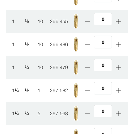
1
⅜
10
266 455
1
½
10
266 486
1
¾
10
266 479
1
¼
½
1
267 582
1
¼
¾
5
267 568