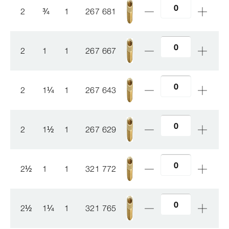
2
¾
1
267 681
2
1
1
267 667
2
1
¼
1
267 643
2
1
½
1
267 629
2
½
1
1
321 772
2
½
1
¼
1
321 765