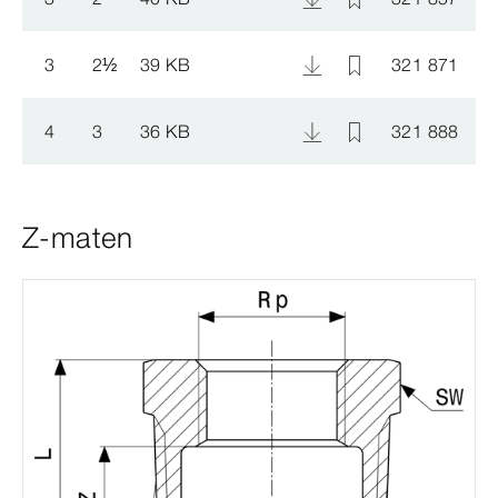
3
2
½
39 KB
321 871
4
3
36 KB
321 888
Z-maten