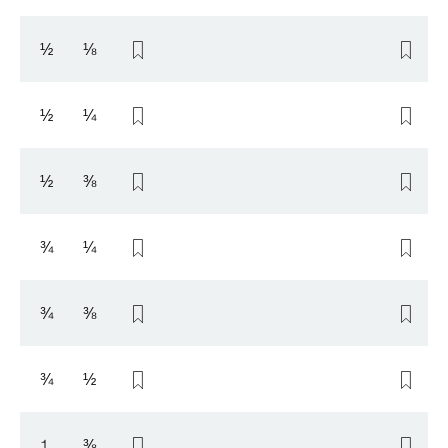
½
⅛
½
¼
½
⅜
¾
¼
¾
⅜
¾
½
1
⅜