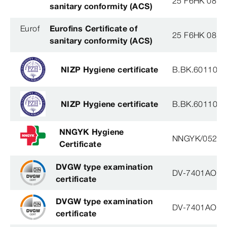
25 F6HK 081 
sanitary conformity (ACS)
Eurof
Eurofins Certificate of
25 F6HK 081 
sanitary conformity (ACS)
NIZP Hygiene certificate
B.BK.60110.2
NIZP Hygiene certificate
B.BK.60110.2
NNGYK Hygiene
NNGYK/05292
Certificate
DVGW type examination
DV-7401AO29
certificate
DVGW type examination
DV-7401AO29
certificate