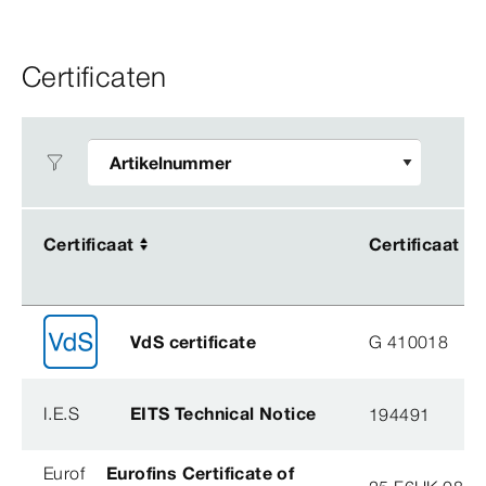
Certificaten
Certificaat
Certificaat
Certificaat
Certificaat
VdS certificate
G 410018
I.E.S
EITS Technical Notice
194491
Eurof
Eurofins Certificate of