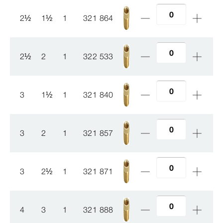
2
½
1
½
1
321 864
2
½
2
1
322 533
3
1
½
1
321 840
3
2
1
321 857
3
2
½
1
321 871
4
3
1
321 888