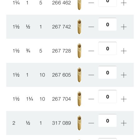
1
¼
1
5
266 462
1
½
½
1
267 742
1
½
¾
5
267 728
1
½
1
10
267 605
1
½
1
¼
10
267 704
2
½
1
317 089