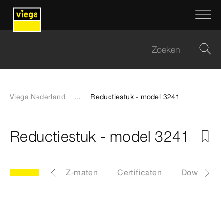
Viega Nederland
...
Reductiestuk - model 3241
Reductiestuk - model 3241
D-bestanden
Z-maten
Certificaten
Download