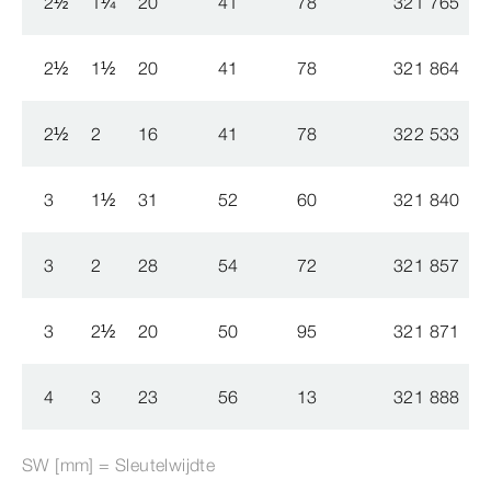
2
½
1
¼
20
41
78
321 765
2
½
1
½
20
41
78
321 864
2
½
2
16
41
78
322 533
3
1
½
31
52
60
321 840
3
2
28
54
72
321 857
3
2
½
20
50
95
321 871
4
3
23
56
13
321 888
SW [mm] = Sleutelwijdte