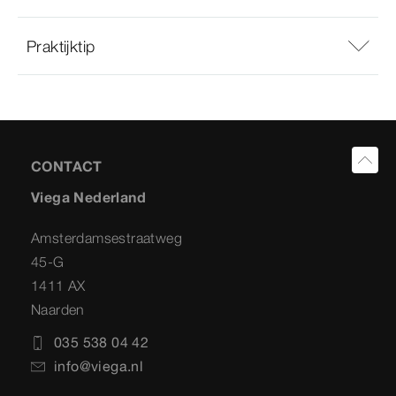
Praktijktip
CONTACT
Viega Nederland
Amsterdamsestraatweg
45-G
1411 AX
Naarden
035 538 04 42
info@viega.nl