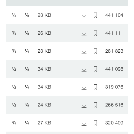
¼
⅛
23 KB
441 104
⅜
⅛
26 KB
441 111
⅜
¼
23 KB
281 823
½
⅛
34 KB
441 098
½
¼
34 KB
319 076
½
⅜
24 KB
266 516
¾
¼
27 KB
320 409