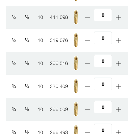
½
⅛
10
441 098
½
¼
10
319 076
½
⅜
10
266 516
¾
¼
10
320 409
¾
⅜
10
266 509
¾
½
10
266 493