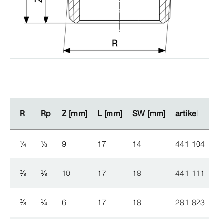
R
R
Rp
Rp
Z [mm]
Z [mm]
L [mm]
L [mm]
SW [mm]
SW [mm]
artikel
artikel
¼
⅛
9
17
14
441 104
⅜
⅛
10
17
18
441 111
⅜
¼
6
17
18
281 823