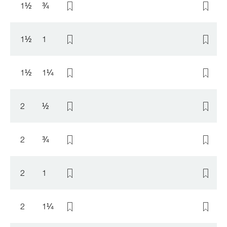
1
½
¾
1
½
1
1
½
1
¼
2
½
2
¾
2
1
2
1
¼