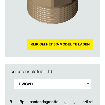
KLIK OM HET 3D-MODEL TE LADEN
(selecteer alstublieft)
R
R
Rp
Rp
bestandsgrootte
bestandsgrootte
artikel
artikel