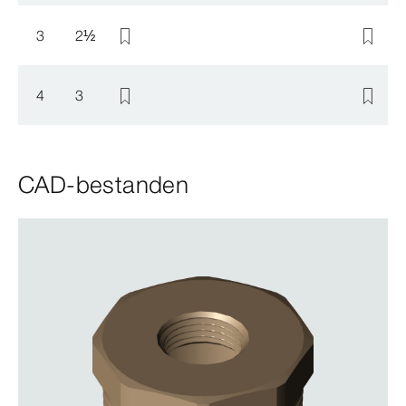
3
2
½
4
3
CAD-bestanden