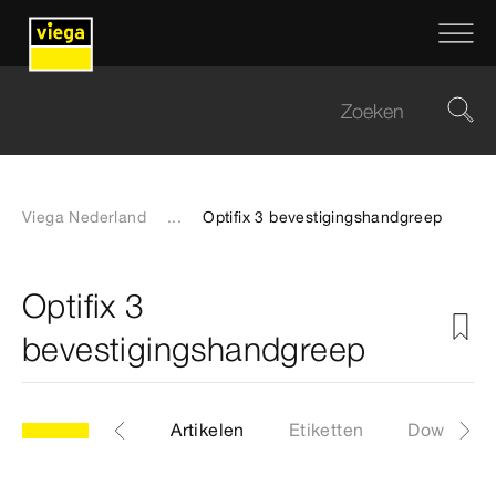
Viega Nederland
...
Optifix 3 bevestigingshandgreep
Optifix 3
bevestigingshandgreep
model 4988.92
Artikelen
Etiketten
Download