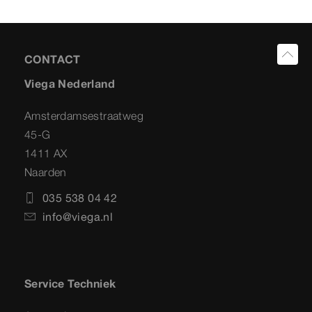
CONTACT
Viega Nederland
Amsterdamsestraatweg
45-G
1411 AX
Naarden
035 538 04 42
info@viega.nl
Service Techniek