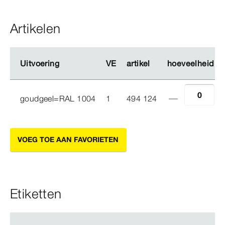
Artikelen
Uitvoering
Uitvoering
VE
VE
artikel
artikel
hoeveelheid
hoeveelheid
goudgeel=RAL 1004
1
494 124
VOEG TOE AAN FAVORIETEN
Etiketten