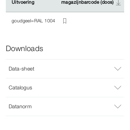
Uitvoering
Uitvoering
magazijnbarcode (doos)
magazijnbarcode (doos)
goudgeel=RAL 1004
Downloads
Data-sheet
Catalogus
Datanorm