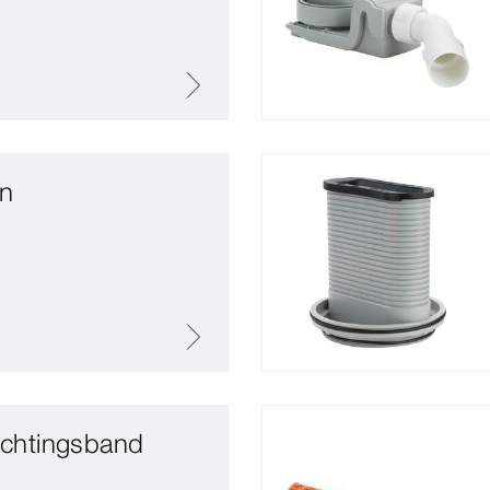
on
dichtingsband