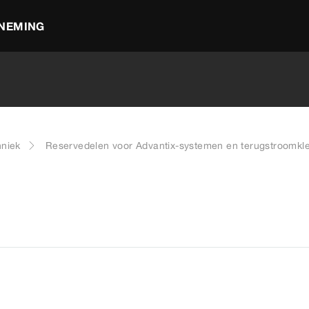
NEMING
hniek
Reservedelen voor Advantix-systemen en terugstroomkl