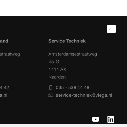
land
Service Techniek
straatweg
Amsterdamsestraatweg
45-G
1411 AX
Naarden
4 42
035 - 538 44 48
a.nl
service-techniek@viega.nl