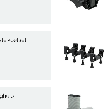
stelvoetset
aghulp