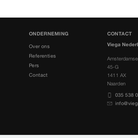
ONDERNEMING
CONTACT
Viega Neder
Over ons
Referenties
Amsterdamse
Pers
45-G
Contact
1411 AX
Naarden
035 538 0
info@vieg