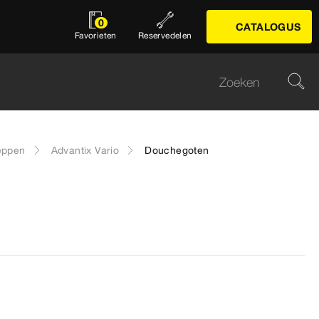
0
CATALOGUS
Favorieten
Reservedelen
eppen
Advantix Vario
Douchegoten