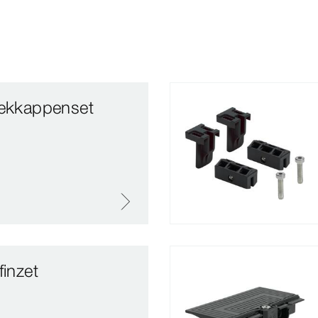
dekkappenset
finzet