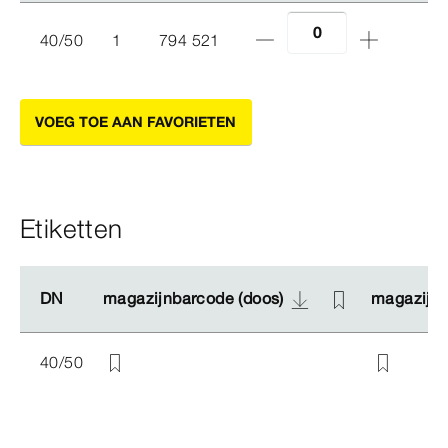
40/50
1
794 521
VOEG TOE AAN FAVORIETEN
Etiketten
DN
DN
magazijnbarcode (doos)
magazijnbarcode (doos)
magazijnb
magazijnb
40/50