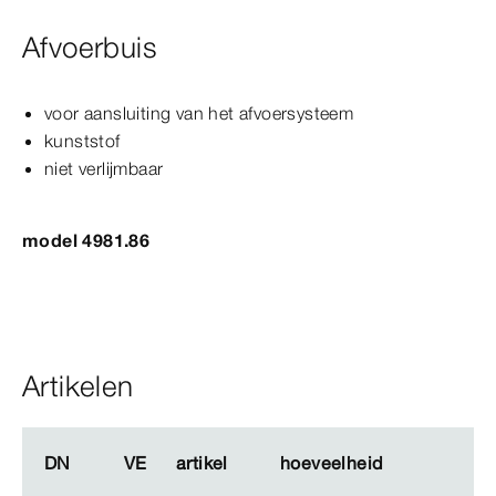
Afvoerbuis
voor aansluiting van het afvoersysteem
kunststof
niet verlijmbaar
model 4981.86
Artikelen
DN
DN
VE
VE
artikel
artikel
hoeveelheid
hoeveelheid