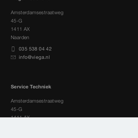
Amsterdamsestraatweg
45-G
1411 AX
Naarden
035 538 04 42
info@viega.nl
Service Techniek
Amsterdamsestraatweg
45-G
1411 AX
Naarden
035 - 538 44 48