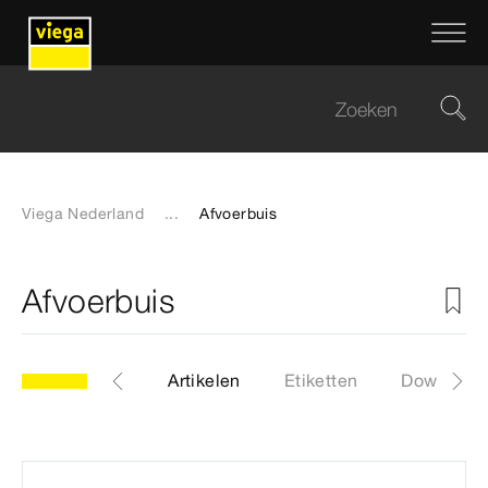
Viega Nederland
...
Afvoerbuis
Afvoerbuis
model 4981.86
Artikelen
Etiketten
Download