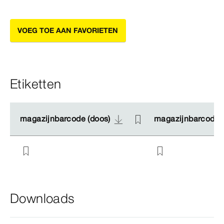
VOEG TOE AAN FAVORIETEN
Etiketten
magazijnbarcode (doos)
magazijnbarcode (doos)
magazijnbarcode (
magazijnbarcode (
Downloads