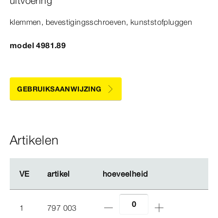
uitvoering
klemmen, bevestigingsschroeven, kunststofpluggen
model 4981.89
GEBRUIKSAANWIJZING
Artikelen
VE
VE
artikel
artikel
hoeveelheid
hoeveelheid
1
797 003