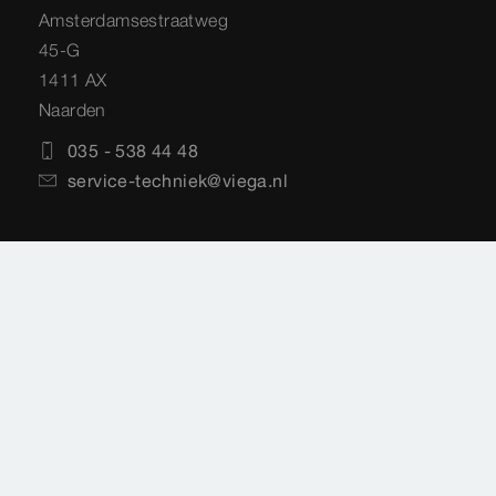
Amsterdamsestraatweg
45-G
1411 AX
Naarden
035 - 538 44 48
service-techniek@viega.nl
Privacyverklaring
Sitemap
Juridische informatie
Impressie