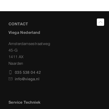
CONTACT
Viega Nederland
Amsterdamsestraatweg
45-G
1411 AX
Naarden
035 538 04 42
info@viega.nl
Service Techniek