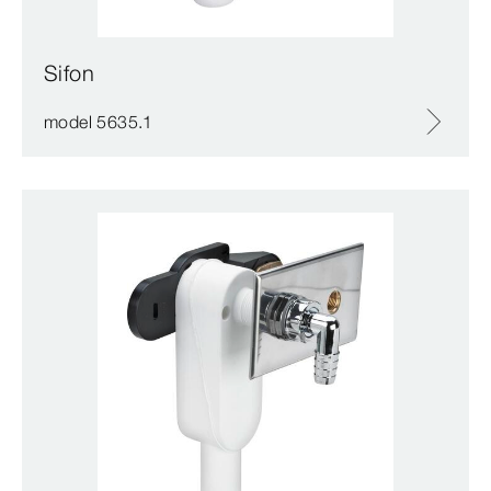
Sifon
model 5635.1