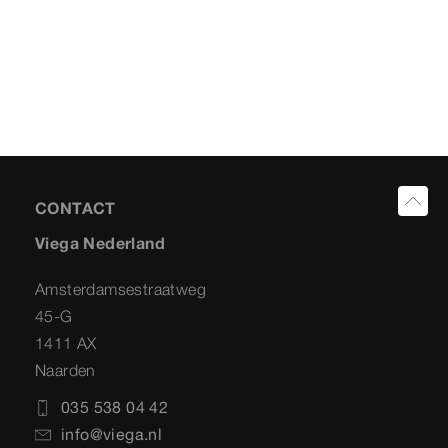
CONTACT
Viega Nederland
Amsterdamsestraatweg
45-G
1411 AX
Naarden
035 538 04 42
info@viega.nl