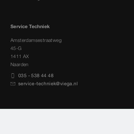
Service Techniek
Amsterdamsestraatweg
45-G
1411 AX
Naarden
035 - 538 44 48
service-techniek@viega.nl