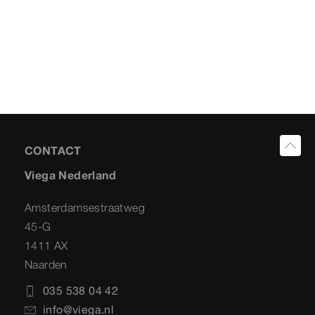
CONTACT
Viega Nederland
Amsterdamsestraatweg
45-G
1411 AX
Naarden
035 538 04 42
info@viega.nl