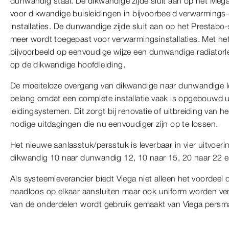
dunwandig staal. De dikwandige zijde sluit aan op het Me
voor dikwandige buisleidingen in bijvoorbeeld verwarmings-,
installaties. De dunwandige zijde sluit aan op het Prestab
meer wordt toegepast voor verwarmingsinstallaties. Met he
bijvoorbeeld op eenvoudige wijze een dunwandige radiator
op de dikwandige hoofdleiding.
De moeiteloze overgang van dikwandige naar dunwandige l
belang omdat een complete installatie vaak is opgebouwd ui
leidingsystemen. Dit zorgt bij renovatie of uitbreiding van h
nodige uitdagingen die nu eenvoudiger zijn op te lossen.
Het nieuwe aanlasstuk/persstuk is leverbaar in vier uitvoer
dikwandig 10 naar dunwandig 12, 10 naar 15, 20 naar 22 e
Als systeemleverancier biedt Viega niet alleen het voordeel
naadloos op elkaar aansluiten maar ook uniform worden ver
van de onderdelen wordt gebruik gemaakt van Viega pers