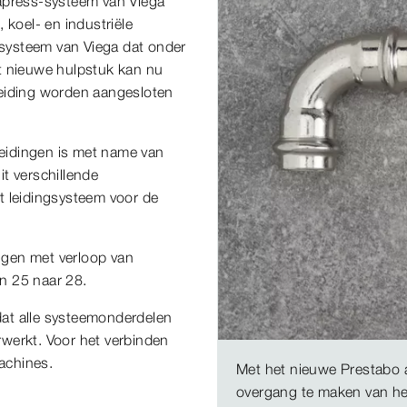
gapress-systeem van Viega
 koel- en industriële
o-systeem van Viega dat onder
t nieuwe hulpstuk kan nu
leiding worden aangesloten
eidingen is met name van
t verschillende
et leidingsysteem voor de
ingen met verloop van
n 25 naar 28.
 dat alle systeemonderdelen
werkt. Voor het verbinden
machines.
Met het nieuwe Prestabo 
overgang te maken van he