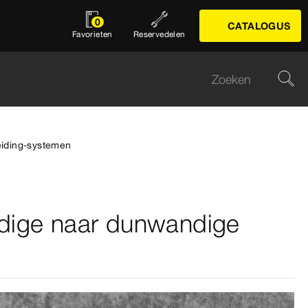
0
CATALOGUS
Favorieten
Reservedelen
eiding-systemen
ndige naar dunwandige