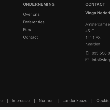
ONDERNEMING
CONTACT
Viega Neder
Over ons
Referenties
Amsterdamse
Pers
45-G
Contact
1411 AX
Naarden
035 538 0
info@vieg
ie
Impressie
Normen
Landenkeuze
Cookie 