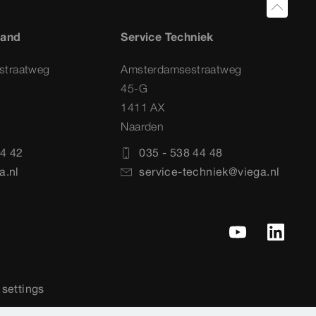
land
Service Techniek
straatweg
Amsterdamsestraatweg
45-G
1411 AX
Naarden
4 42
035 - 538 44 48
a.nl
service-techniek@viega.nl
settings