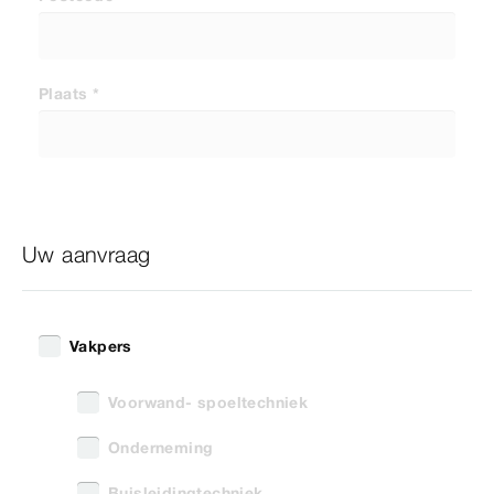
Plaats *
Uw aanvraag
Vakpers
Voorwand- spoeltechniek
Onderneming
Buisleidingtechniek