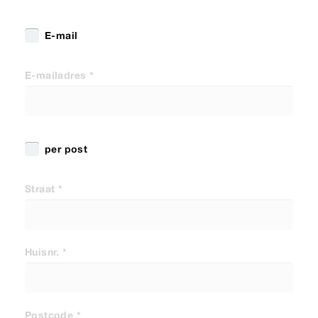
E-mail
E-mailadres *
per post
Straat *
Huisnr. *
Postcode *