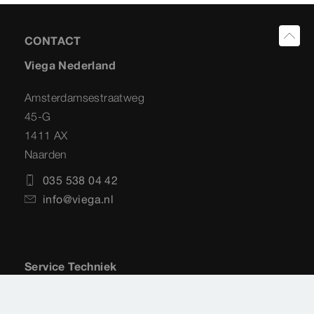
CONTACT
Viega Nederland
Amsterdamsestraatweg
45-G
1411 AX
Naarden
035 538 04 42
info@viega.nl
Service Techniek
Amsterdamsestraatweg